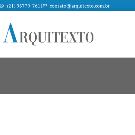
(21) 98779-7611
contato@arquitexto.com.br